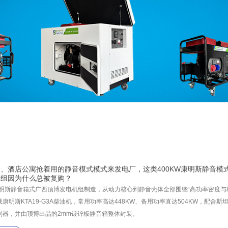
、酒店公寓抢着用的静音模式模式来发电厂，这类400KW康明斯静音模
达组因为什么总被复购？
W康明斯静音箱式广西顶博发电机组制造，从动力核心到静音壳体全部围绕“高功率密度与
康明斯KTA19-G3A柴油机，常用功率高达448KW、备用功率直达504KW，配合
制器，并由顶博出品的2mm镀锌板静音箱整体封装。