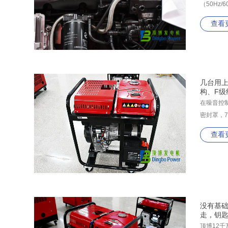
（50Hz
查看
几台用上
构、F级
在噪音控
密封罩，
查看
没有基础
走，钥
顶博12