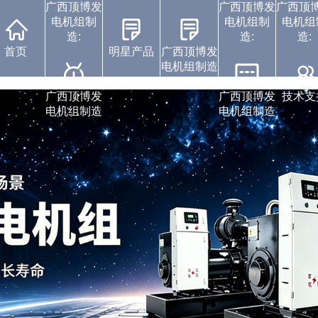
广西顶博发
广西顶博发
广西顶
电机组制
电机组制
电机组
造:
造:
造:
首页
明星产品
广西顶博发
电机组制造
广西顶博发电机组制
广西顶博发电机组制
康明斯广西顶博发电
沃尔沃发电机组
静音发电机组
上柴发电机组
玉柴发电机组
中标通知书
视频展示
企业动态
广西顶博发
广西顶博发
技术支
电机组制造
电机组制造
造:珀金斯发电机组
造:潍柴发电机组
机组制造