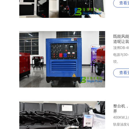
查看
既能风能
道呢让
顶博DB
电源与3
琐。
查看
整台机，
界
400KW
轨柴油发动