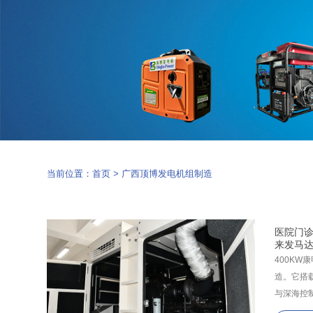
当前位置：
首页
>
广西顶博发电机组制造
医院门诊
来发马
400K
造。它搭载
与深海控