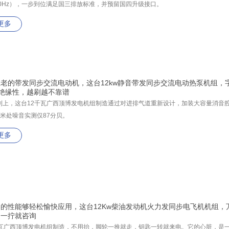
/60Hz），一步到位满足国三排放标准，并预留国四升级接口。
更多
老的带发同步交流电动机，这台12kw静音带发同步交流电动热泵机组，
绝缘性，越刷越不靠谱
制上，这台12千瓦广西顶博发电机组制造通过对进排气道重新设计，加装大容量消音
7米处噪音实测仅87分贝。
更多
的性能够轻松愉快应用，这台12Kw柴油发动机火力发同步电飞机机组，
匙一拧就咨询
千瓦广西顶博发电机组制造​，不用抬，脚轮一推就走，钥匙一转就来电。它的心脏，是一台