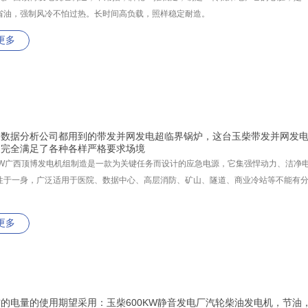
省油，强制风冷不怕过热。长时间高负载，照样稳定耐造。
更多
、数据分析公司都用到的带发并网发电超临界锅炉，这台玉柴带发并网发
，完全满足了各种各样严格要求场境
0kW广西顶博发电机组制造是一款为关键任务而设计的应急电源，它集强悍动力、洁净
性于一身，广泛适用于医院、数据中心、高层消防、矿山、隧道、商业冷站等不能有
更多
的电量的使用期望采用：玉柴600KW静音发电厂汽轮柴油发电机，节油