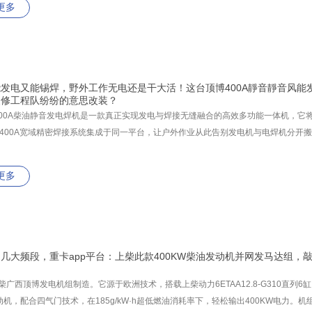
更多
发电又能锡焊，野外工作无电还是干大活！这台顶博400A靜音靜音风能
装修工程队纷纷的意思改装？
-400A柴油静音发电焊机是一款真正实现发电与焊接无缝融合的高效多功能一体机，它将
0-400A宽域精密焊接系统集成于同一平台，让户外作业从此告别发电机与电焊机分开
更多
几大频段，重卡app平台：上柴此款400KW柴油发动机并网发马达组，敲
上柴广西顶博发电机组制造。它源于欧洲技术，搭载上柴动力6ETAA12.8-G310直列
机，配合四气门技术，在185g/kW·h超低燃油消耗率下，轻松输出400KW电力。