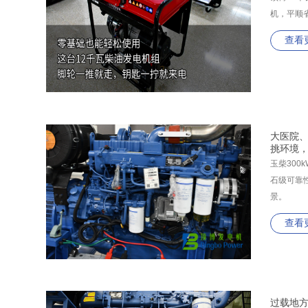
机，平顺
查看
大医院
挑环境
玉柴30
石级可靠
景。
查看
过载地方