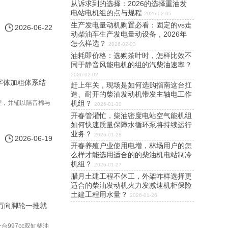
从诉求到的选择：2026的选择重油发
电站电机组的点与规程
2026-02-05
生产发电量动机购置必看：固定的vs走
2026-06-22
动柴油车生产发电量动设备，2026年
怎么样选？
2026-02-03
油耗即价格：选购茶叶时，怎样比效不
同于静音风能电机的组的汽柴油速率？
2026-02-02
字体加粗体系结
赶上年关，现场是如何选购指南这台扛
造、耐开的柴油发动机带发主轴电工作
机组？
腔，并辅以隔音棉与
2026-01-30
开春管灌忙，柴油密度电站空气能机组
如何快速质量保障水循环泵将持续运行
业务？
2026-01-28
2026-06-19
开春养殖户业使用电增，林场用户的怎
么样才能选用适合的的柴油机电站制冷
机组？
2026-01-27
腊月土建工程不休工，外架咋样选择更
适合的柴油发动机火力发减速机柜保险
土建工程用水量？
2026-01-26
万向脚轮一推就
997cc双缸柴油