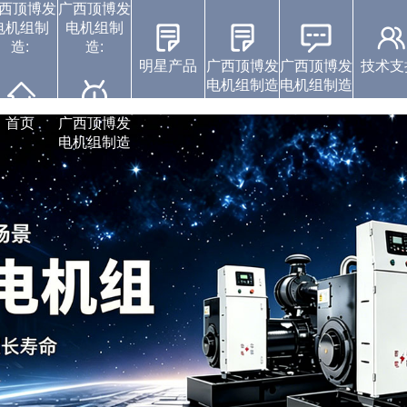
西顶博发
广西顶博发
电机组制
电机组制
造:
造:
明星产品
广西顶博发
广西顶博发
技术支
电机组制造
电机组制造
广西顶博发电机组制
广西顶博发电机组制
珀金斯发电机组
沃尔沃发电机组
静音发电机组
潍柴发电机组
上柴发电机组
中标通知书
视频展示
企业动态
首页
广西顶博发
电机组制造
造:康明斯广西顶博
造:玉柴发电机组
发电机组制造