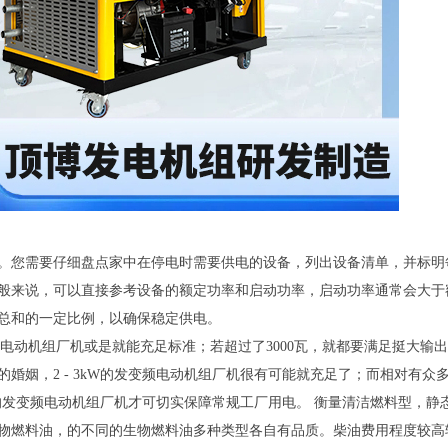
。您需要仔细盘点家中在停电时需要供电的设备，列出设备清单，并标明
般来说，可以直接参考设备的额定功率和启动功率，启动功率通常会大于
总和的一定比例，以确保稳定供电。
频电动机组厂机或是就能充足标准；若超过了3000瓦，就都要满足挺大输
婚姻，2 - 3kW的发变频电动机组厂机很有可能就充足了；而相对有众
出的发变频电动机组厂机才可切实保障常规工厂用电。 衡量清洁燃料型，静
物燃料油，的不同的生物燃料油多种类型各自有品质。柴油费用程度较高