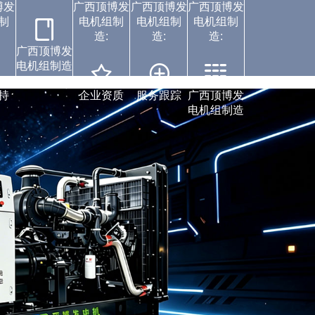
博发
广西顶博发
广西顶博发
广西顶博发
制
电机组制
电机组制
电机组制
造:
造:
造:
广西顶博发
电机组制造
案例中心
持
企业资质
服务跟踪
广西顶博发
电机组制造