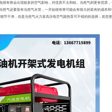
电很有将会出现较多的空气影响，对优质不太和睦。当然气则更有优质，
当然气还要装有当然气水管，一开始很有将可能会有很大的装有的成本和
重细节干净，但是当然气火力发高压电空气能热泵可不错的的选择；若您