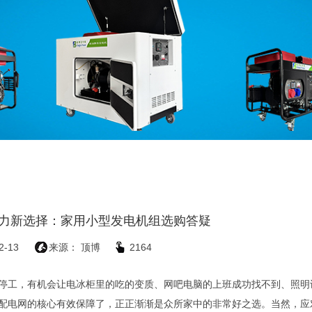
用电力新选择：家用小型发电机组选购答疑
2-13
来源： 顶博
2164
的停工，有机会让电冰柜里的吃的变质、网吧电脑的上班成功找不到、照
配电网的核心有效保障了，正正渐渐是众所家中的非常好之选。当然，应