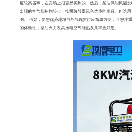
度较高省事，在卖场上很更易买到的。然后，柴油风能风能发
出现的空气影响物较少，按照阶段墨绿色优质的宗旨。但选用
图。 假如，要您优势地域当然气现货供应简单方便，且您注
的体验性，柴油火力发高压电空气能热泵几率更好您。