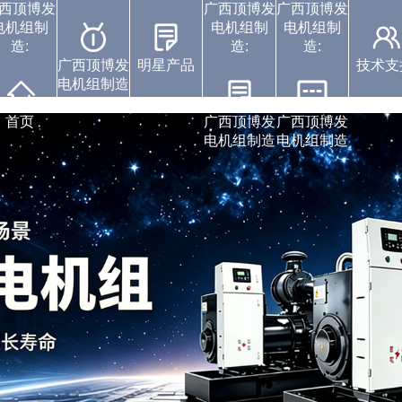
西顶博发
广西顶博发
广西顶博发
电机组制
电机组制
电机组制
造:
造:
造:
广西顶博发
明星产品
技术支
电机组制造
广西顶博发电机组制
广西顶博发电机组制
康明斯广西顶博发电
沃尔沃发电机组
潍柴发电机组
上柴发电机组
玉柴发电机组
中标通知书
视频展示
企业动态
首页
广西顶博发
广西顶博发
电机组制造
电机组制造
造:珀金斯发电机组
造:静音发电机组
机组制造