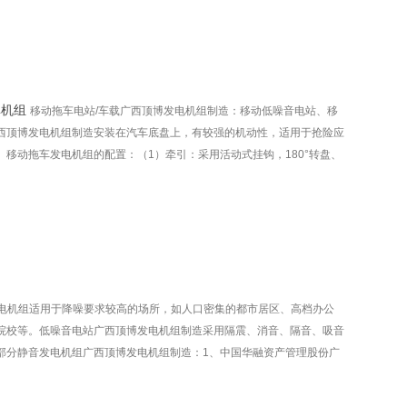
库机组
移动拖车电站/车载广西顶博发电机组制造：移动低噪音电站、移
西顶博发电机组制造安装在汽车底盘上，有较强的机动性，适用于抢险应
移动拖车发电机组的配置：（1）牵引：采用活动式挂钩，180°转盘、
制造
制造
发电机组适用于降噪要求较高的场所，如人口密集的都市居区、高档办公
院校等。低噪音电站广西顶博发电机组制造采用隔震、消音、隔音、吸音
部分静音发电机组广西顶博发电机组制造：1、中国华融资产管理股份广