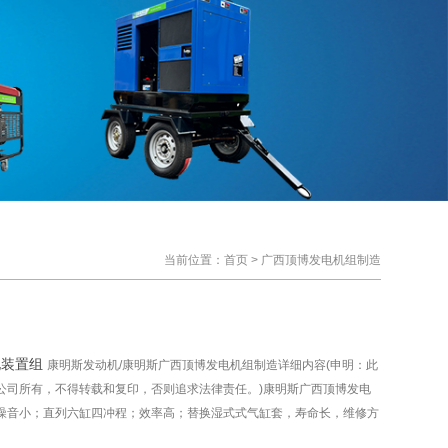
当前位置：
首页
>
广西顶博发电机组制造
制造
电装置组
康明斯发动机/康明斯广西顶博发电机组制造详细内容(申明：此
公司所有，不得转载和复印，否则追求法律责任。)康明斯广西顶博发电
噪音小；直列六缸四冲程；效率高；替换湿式式气缸套，寿命长，维修方