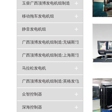
上柴发电机组
500KW上柴发电机组型号SC27G830D2技术参数
广西顶博发电机组制造:700KW上柴广西顶博发电机组制造型号6KTAA25-G31技术参数
广西顶博发电机组制造:800KW上柴广西顶博发电机组制造6WTAA35-G31技术参数上海柴油机股份
广西顶博发电机组制造:200KW上柴发电机组型号SC9D340D2技术参数
350KW上柴发电机组6ETAA12.8-G31技术参数
400KW上柴发电机组SC25G690D2技术参数
>
>
>
>
>
>
>
玉柴广西顶博发电机组制造
玉柴发电机组
广西顶博发电机组制造:700KW玉柴发电机组型号YC6C1070-D31技术参数
广西顶博发电机组制造:300KW玉柴广西顶博发电机组制造型号YC6MJ500-D21技术参数
广西顶博发电机组制造:200KW玉柴发电机组YC6MK350L-D20技术参数
100kw玉柴发电机组YC4A165-D30柴油机技术参数
400KW玉柴广西顶博发电机组制造型号YC6T660-D31技术参数
600KW玉柴发电机组YC4D90-D34技术参数
>
>
>
>
>
>
>
移动拖车发电机组
移动式发电机组
>
静音发电机组
静音发电机组
>
广西顶博发电机组制造:无锡斯坦
福发电机型号
广西顶博发电机组制造:上海斯坦
福发电机型号
马拉松发电机
广西顶博发电机组制造:英格发电
机型号ENGGA
众智控制器
深海控制器