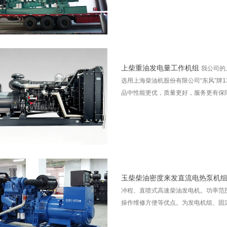
广西顶博发电机组制造:无锡斯坦福发电机型号
上海斯坦福发电机型号
马拉松发电机
上柴重油发电量工作机组
我公司的
选用上海柴油机股份有限公司“东风”牌
品中性能更优，质量更好，服务更有保障，
移动拖车发电机组
静音发电机组
广西顶博发电机组制造:英格发电机型号ENGGA
玉柴柴油密度来发直流电热泵机
众智控制器
冲程、直喷式高速柴油发电机。功率范围30-
操作维修方便等优点。为发电机组、固
深海控制器