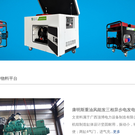
O
物料平台
广西顶博发电机组制造:康明斯广西顶博发电机组
上柴广西顶博发电机组制造
康明斯重油风能发三相异步电发
文资料属于广西顶博电力设备制造有限
玉柴广西顶博发电机组制造
机组制造缸体设计坚固耐用，振动小，
便；两缸4气门，进气充
...更多