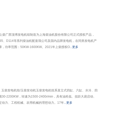
上柴广西顶博发电机组制造为上海柴油机股份有限公司正式授权产品，
135、D114等系列柴油机配套我公司及国内品牌发电机，在同类发电机产
功率范围：50KW-1600KW。2021年上柴授权O
...更多
组
玉柴发电机组/玉柴发动机玉柴发电机组系直立式四缸、六缸、水冷、四
2200KW，转速为1500-2400r/min，具有油耗低、扭距大易启动、
定动力、工程机械、农用机械的理想动力。17年
...更多