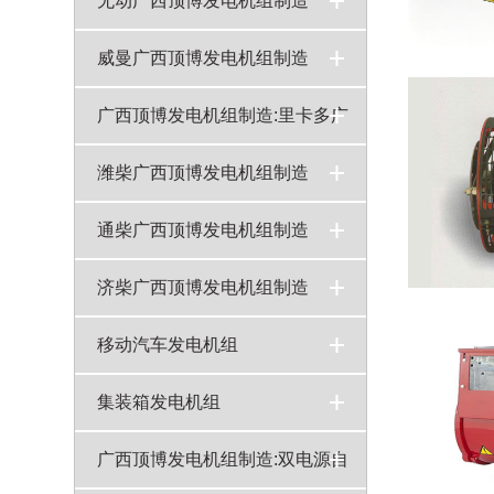
无动广西顶博发电机组制造
无动发电机组
广西顶博发电机组制造:300KW无动广西顶博发电机组制造技术参数WD145TAD30
250KW无动广西顶博发电机组制造技术参数WD135TAD28
200KW无动广西顶博发电机组制造技术参数WD129TAD23
>
>
>
>
威曼广西顶博发电机组制造
威曼广西顶博发电机组制造
广西顶博发电机组制造:350KW威曼广西顶博发电机组制造D15A1技术参数规格
280KW威曼（VMAN）广西顶博发电机组制造型号D11A技术参数
>
>
>
广西顶博发电机组制造:里卡多广
西顶博发电机组制造
里卡多多发电机组
广西顶博发电机组制造:500KW里卡多广西顶博发电机组制造型号TAD500GE技术参数
300KW里卡多广西顶博发电机组制造型号TAD300GE技术参数
>
>
>
潍柴广西顶博发电机组制造
潍柴发电机组
广西顶博发电机组制造:120KW潍柴道依茨广西顶博发电机组制造WP6D152E200柴油机技术参数
广西顶博发电机组制造:200KW潍柴斯太尔广西顶博发电机组制造技术参数WD61546D01N
广西顶博发电机组制造:100千瓦潍柴斯太尔广西顶博发电机组制造技术参数WD41524D01N
150KW潍柴发电机组R6113ZLD技术参数
>
>
>
>
>
通柴广西顶博发电机组制造
通柴发电机组
150KW南通股份广西顶博发电机组制造技术参数6135AZD
200KW南通股份广西顶博发电机组制造技术参数6135AZLD
>
>
>
济柴广西顶博发电机组制造
济柴发电机组
400kw济柴广西顶博发电机组制造G6190ZL技术参数
>
>
移动汽车发电机组
移动电源车
移动汽车发电机组
>
>
集装箱发电机组
集装箱静音发电机
>
广西顶博发电机组制造:双电源自