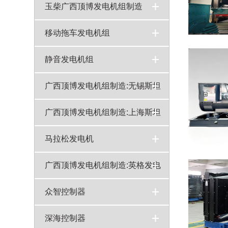
上柴发电机组
500KW上柴发电机组型号SC27G830D2技术参数
广西顶博发电机组制造:700KW上柴广西顶博发电机组制造型号6KTAA25-G31技术参数
广西顶博发电机组制造:800KW上柴广西顶博发电机组制造6WTAA35-G31技术参数上海柴油机股份
广西顶博发电机组制造:200KW上柴发电机组型号SC9D340D2技术参数
350KW上柴发电机组6ETAA12.8-G31技术参数
400KW上柴发电机组SC25G690D2技术参数
>
>
>
>
>
>
>
玉柴广西顶博发电机组制造
玉柴发电机组
广西顶博发电机组制造:700KW玉柴发电机组型号YC6C1070-D31技术参数
广西顶博发电机组制造:300KW玉柴广西顶博发电机组制造型号YC6MJ500-D21技术参数
广西顶博发电机组制造:200KW玉柴发电机组YC6MK350L-D20技术参数
100kw玉柴发电机组YC4A165-D30柴油机技术参数
400KW玉柴广西顶博发电机组制造型号YC6T660-D31技术参数
600KW玉柴发电机组YC4D90-D34技术参数
>
>
>
>
>
>
>
移动拖车发电机组
移动式发电机组
>
静音发电机组
静音发电机组
>
广西顶博发电机组制造:无锡斯坦
福发电机型号
广西顶博发电机组制造:上海斯坦
福发电机型号
马拉松发电机
广西顶博发电机组制造:英格发电
机型号ENGGA
众智控制器
深海控制器