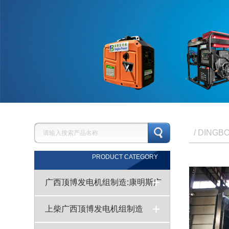
/ DINGB
顶博產类型别
PRODUCT CATEGORY
广西顶博发电机组制造:康明斯广
西顶博发电机组制造
100kw康明斯广西顶博发电机组制造6BTA5.9-G2型号技术参数
广西顶博发电机组制造:800KW康明斯广西顶博发电机组制造KTA38-G5型号技术参数
广西顶博发电机组制造:550KW康明斯发电机组型号KTAA19-G6A技术参数表
广西顶博发电机组制造:600KW康明斯发电机组QSKTAA19-G11X技术参数
广西顶博发电机组制造:400KW康明斯发电机组柴油机QSNT-G4X技术参数
康明斯柴油发电机250KW型号NTA855-G1A技术参数
720KW重庆康明斯柴油发电机​组KTA38-G2A技术参数
广西顶博发电机组制造:50-2000KW千瓦康明斯柴油发电机报价表
>
>
>
>
>
>
>
>
上柴广西顶博发电机组制造