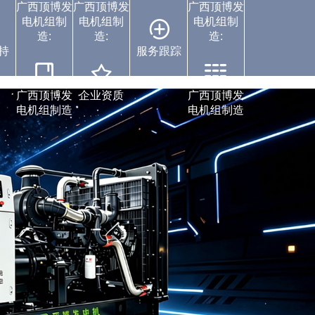
广西顶博发
广西顶博发
广西顶博发
电机组制
电机组制
电机组制
造:
造:
造:
持
服务跟踪
案例中心
广西顶博发
企业资质
广西顶博发
电机组制造
电机组制造