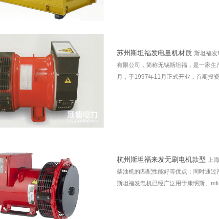
无动广西顶博发电机组制造
威曼广西顶博发电机组制造
苏州斯坦福发电量机材质
斯坦福发
广西顶博发电机组制造:里卡多广西顶博发电机组
有限公司，简称无锡斯坦福，是一家生产斯
月，于1997年11月正式开业，首期投资
潍柴广西顶博发电机组制造
通柴广西顶博发电机组制造
济柴广西顶博发电机组制造
杭州斯坦福来发无刷电机款型
上
柴油机的匹配性能好等优点；同时通过
移动汽车发电机组
斯坦福发电机已经广泛用于康明斯、mtu
集装箱发电机组