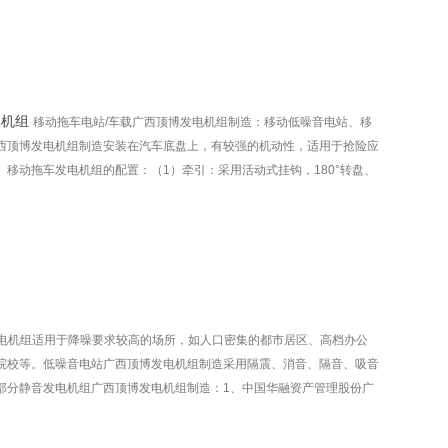
库机组
移动拖车电站/车载广西顶博发电机组制造：移动低噪音电站、移
西顶博发电机组制造安装在汽车底盘上，有较强的机动性，适用于抢险应
移动拖车发电机组的配置：（1）牵引：采用活动式挂钩，180°转盘、
制造
制造
发电机组适用于降噪要求较高的场所，如人口密集的都市居区、高档办公
院校等。低噪音电站广西顶博发电机组制造采用隔震、消音、隔音、吸音
部分静音发电机组广西顶博发电机组制造：1、中国华融资产管理股份广