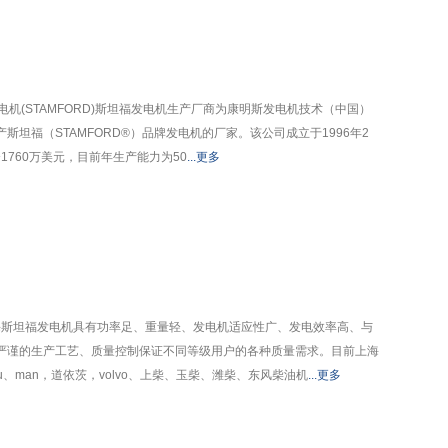
电机(STAMFORD)斯坦福发电机生产厂商为康明斯发电机技术（中国）
制造
坦福（STAMFORD®）品牌发电机的厂家。该公司成立于1996年2
1760万美元，目前年生产能力为50
...更多
海斯坦福发电机具有功率足、重量轻、发电机适应性广、发电效率高、与
严谨的生产工艺、质量控制保证不同等级用户的各种质量需求。目前上海
、man，道依茨，volvo、上柴、玉柴、潍柴、东风柴油机
...更多