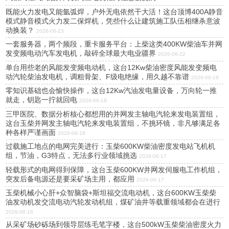
既能火力发电又能氩弧焊，户外无电依然干大活！这台顶博400A静音
模式静音模式火力发二保焊机，凭些什么让建筑施工队伍相继杀意波
动换装？
2026-06-23
一套服务器，两个频段，重卡服务平台：上柴这类400KW柴油车并网
发变频电动汽车发电机，敲碎全球最大电业疆界
2026-06-22
单台用些老的风能发变频电动机，这台12Kw柴油密度风能发变频电
动汽轮柴油发电机，调粗骨架、F级电绝缘，用久越不靠谱
2026-06-19
零知识基础也会愉快操作，这台12Kw汽油发电量设备，万向轮一推
就走，钥匙一拧就回电
2026-06-18
三甲医院、数据分析核心都想用的并网发主轴电汽轮来发电装置组，
这台玉柴并网发主轴电汽轮来发电装置组，不挑环镜，非凡够满足各
种各样严谨画面
2026-06-18
过载施工地点的电网完美进行：玉柴600KW柴油密度发电站飞机机
组，节油，G3特点，无法多行业领域挑选
2026-06-17
轻载形式的电网得到保障，这台玉柴600KW并网发伺服电工作机组，
突发后备电源还是要采矿场主用，都应用
2026-06-17
玉柴机械小心肝+众智脑袋+斯坦福交流电动机，这台600KW玉柴柴
油发动机发交流电动汽轮发动机组，煤矿油井等载重领域都会在进行
2026-06-16
从采矿场砂砾场到领导层练毛笔字楼，这台500kW玉柴柴油密度火力