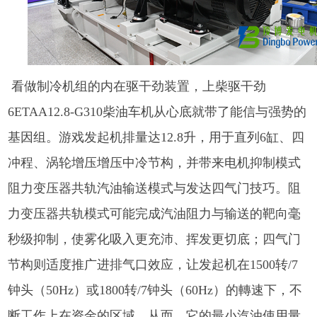
看做制冷机组的内在驱干劲装置，上柴驱干劲
6ETAA12.8-G310柴油车机从心底就带了能信与强势的
基因组。游戏发起机排量达12.8升，用于直列6缸、四
冲程、涡轮增压增压中冷节构，并带来电机抑制模式
阻力变压器共轨汽油输送模式与发达四气门技巧。阻
力变压器共轨模式可能完成汽油阻力与输送的靶向毫
秒级抑制，使雾化吸入更充沛、挥发更切底；四气门
节构则适度推广进排气口效应，让发起机在1500转/7
钟头（50Hz）或1800转/7钟头（60Hz）的轉速下，不
断工作上在资金的区域。从而，它的最小汽油使用量