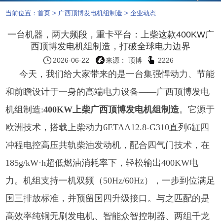
当前位置：
首页
>
广西顶博发电机组制造
>
企业动态
一台机器，两大频段，重卡平台：上柴这款400KW广
西顶博发电机组制造，打破全球电力边界
2026-06-22
来源： 顶博
2226
今天，我们给大家带来的是一台集强悍动力、节能
和前瞻设计于一身的高端电力设备——
广西顶博发电
机组制造:
400KW上柴广西顶博发电机组制造
。它源于
欧洲技术，搭载上柴动力6ETAA12.8-G310直列6缸四
冲程电控高压共轨柴油发动机，配合四气门技术，在
185g/kW·h超低燃油消耗率下，轻松输出400KW电
力。机组支持一机双频（50Hz/60Hz），一步到位满足
国三排放标准，并预留国四升级接口。与之匹配的是
高效率纯铜无刷发电机、智能众智控制器、两组千龙